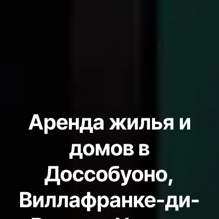
Аренда жилья и
домов в
Доссобуоно,
Виллафранке-ди-