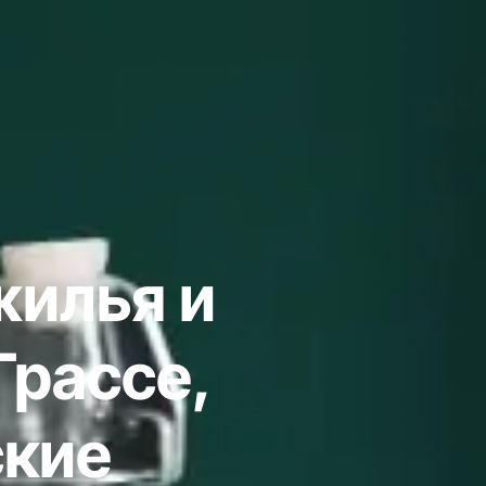
жилья и
Грассе,
кие