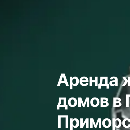
Аренда 
домов в 
Приморс