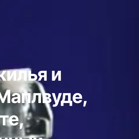
жилья и
Маплвуде,
те,