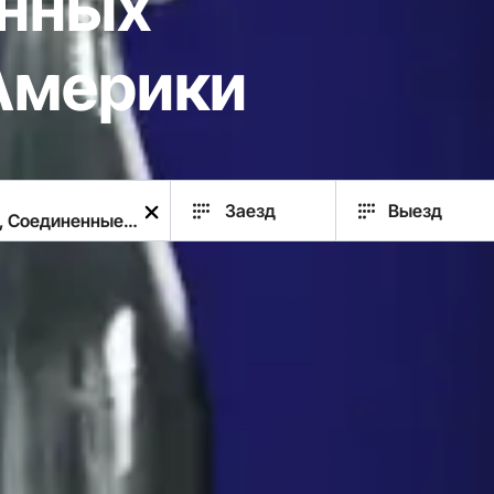
нных
Америки
Заезд
Выезд