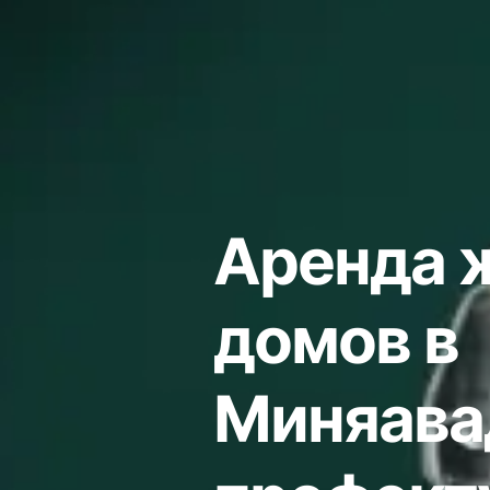
Аренда 
домов в
Миняава