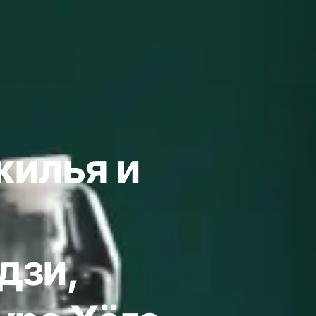
жилья и
дзи,