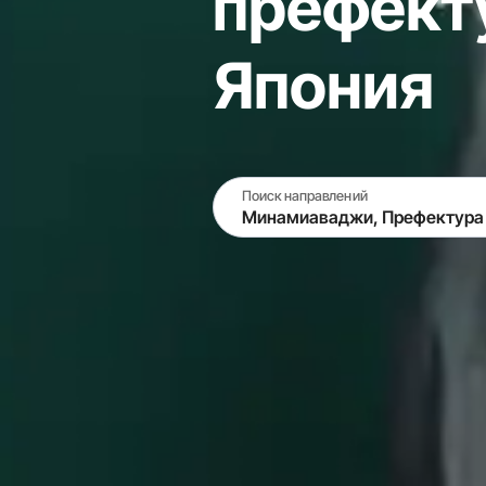
префекту
Япония
Поиск направлений