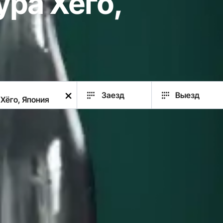
ра Хёго,
Заезд
Выезд