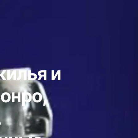
жилья и
онро,
,