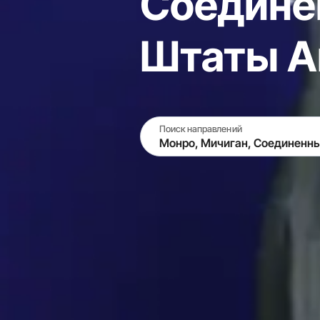
Соедине
Штаты А
Поиск направлений