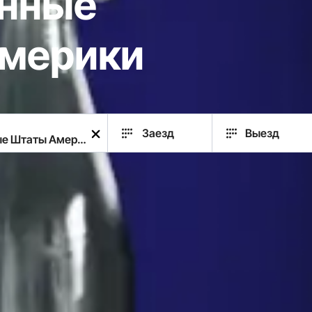
нные
мерики
Заезд
Выезд