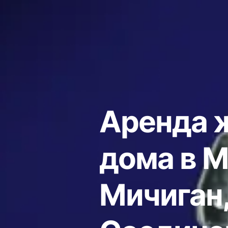
Аренда 
дома в М
Мичиган