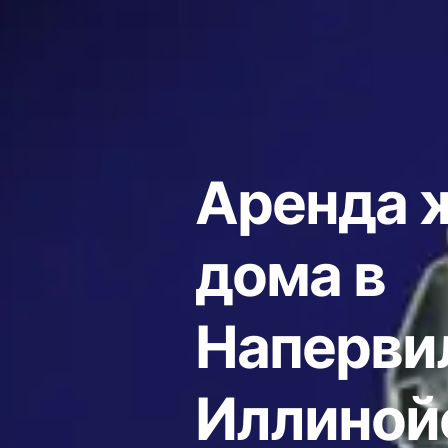
Аренда 
дома в
Наперви
Иллиной