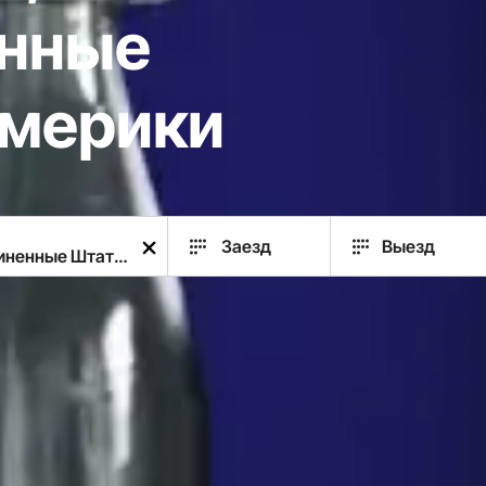
нные
мерики
Заезд
Выезд