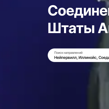
Соедине
Штаты А
Поиск направлений