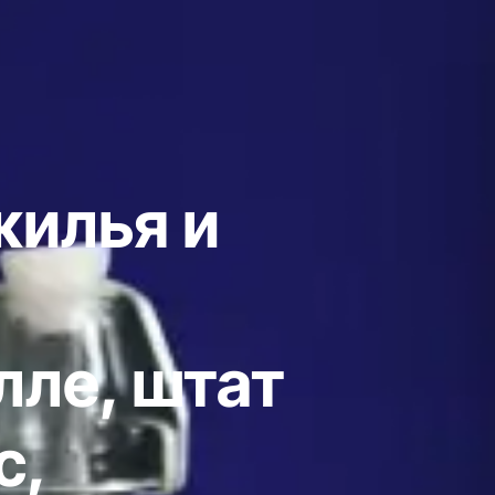
жилья и
лле, штат
с,