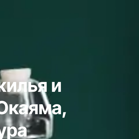
жилья и
Окаяма,
ура