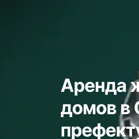
Аренда 
домов в 
префект