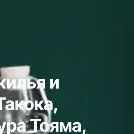
жилья и
Такока,
ура Тояма,