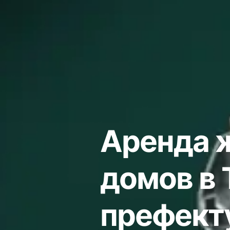
Аренда 
домов в 
префект