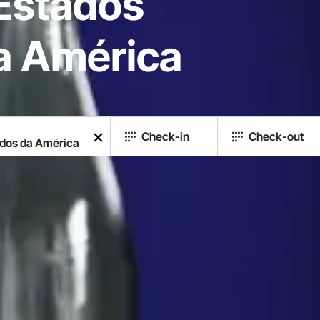
 Estados
a América
Check-in
Check-out