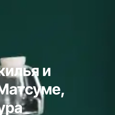
жилья и
 Матсуме,
ура