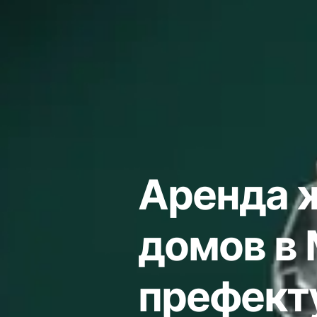
Аренда 
домов в
префект