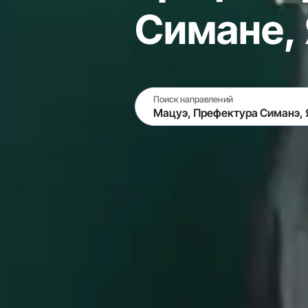
Симане,
Поиск направлений