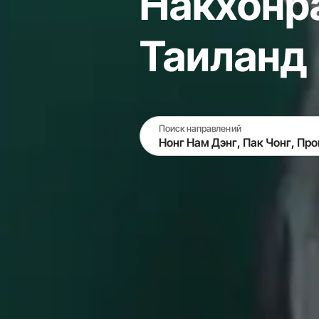
Накхонр
Таиланд
Поиск направлений