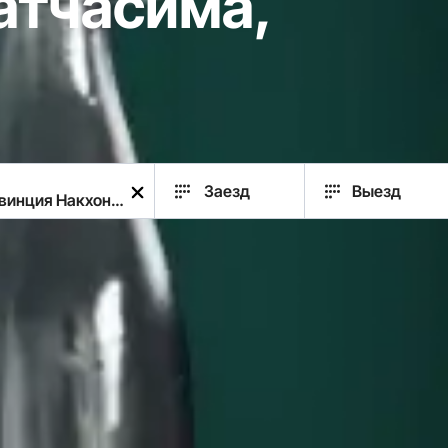
атчасима,
Заезд
Выезд