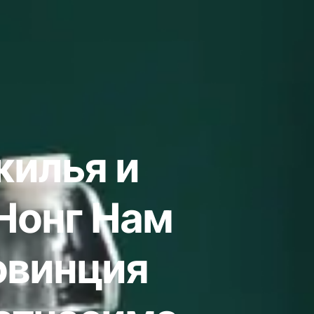
жилья и
Нонг Нам
овинция